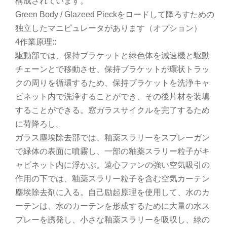
構成されています。
Green Body / Glazeed Pieckをロードして降ろすための
独立したマニピュレータがあります（オプション）
4作業原理::
駆動部では、保持ブラケットと緑色体を減速機と駆動
チェーンとで移動させ、保持ブラケットが環状トラッ
クの周りを循環するため、保持ブラケットを洗浄キャ
ビネット内で洗浄することができ、その後片材を装填
することができる。窓ガラスサイクルを完了するため
に荷降ろし。
ガラス塵埃除去部では、釉薬スラリーをスプレーガン
で緑体の表面に噴霧し、一部の釉薬スラリー粒子がキ
ャビネット内に浮かぶ。遠心ファンの強い空気吸引の
作用の下では、釉薬スラリー粒子を含む空気カーテン
塵埃除去剤に入る。自己励起原理を使用して、水のカ
ーテンは、水のカーテンを形成するために大量の水ス
プレーを誘発し、小さな釉薬スラリーを吸収し、緑の