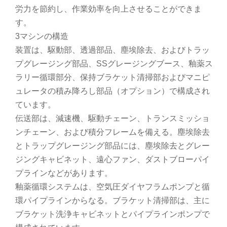
労力を節約し、作業効率を向上させることができま
す。
3マシンの構造
装置は、駆動部、透過部品、塵埃除去、およびトラッ
プグレージング部品、SSグレージングブース、釉薬ス
ラリー循環部分、保持ブラケット清掃部およびマニピ
ュレータの積み降ろし部品（オプション）で構成され
ています。
伝送部は、減速機、駆動チェーン、トランスミッショ
ンチェーン、および積分フレームを備える。塵埃除去
とトラップグレージング部品には、塵埃除去とグレー
ジングキャビネット、遠心ファン、ダストブローパイ
プラインなどがあります。
釉薬循環システムは、空気圧ダイヤフラムポンプと循
環パイプラインからなる。ブラケット清掃部は、主に
ブラケット洗浄キャビネットとパイプラインポンプで