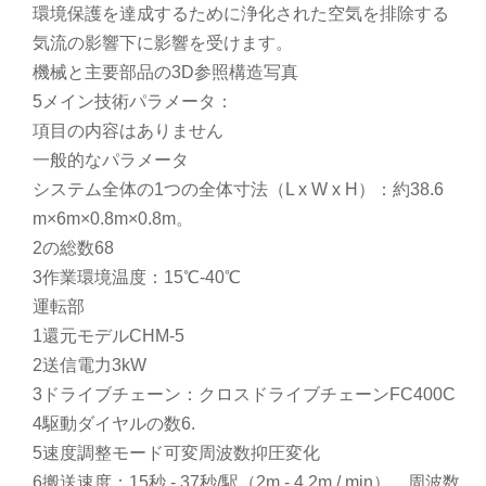
環境保護を達成するために浄化された空気を排除する
気流の影響下に影響を受けます。
機械と主要部品の3D参照構造写真
5メイン技術パラメータ：
項目の内容はありません
一般的なパラメータ
システム全体の1つの全体寸法（L x W x H）：約38.6
m×6m×0.8m×0.8m。
2の総数68
3作業環境温度：15℃-40℃
運転部
1還元モデルCHM-5
2送信電力3kW
3ドライブチェーン：クロスドライブチェーンFC400C
4駆動ダイヤルの数6.
5速度調整モード可変周波数抑圧変化
6搬送速度：15秒 - 37秒/駅（2m - 4.2m / min）、周波数