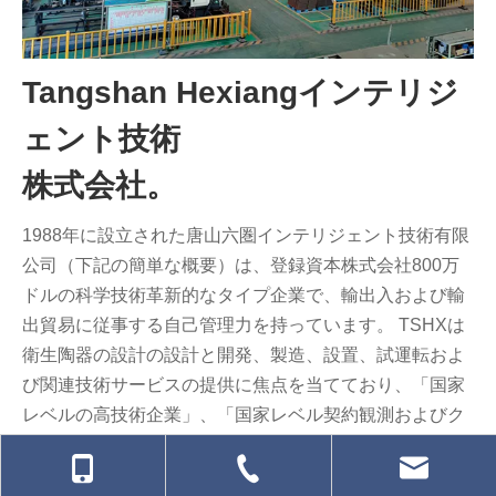
Tangshan Hexiangインテリジ
ェント技術
株式会社。
1988年に設立された唐山六圏インテリジェント技術有限
公司（下記の簡単な概要）は、登録資本株式会社800万
ドルの科学技術革新的なタイプ企業で、輸出入および輸
出貿易に従事する自己管理力を持っています。 TSHXは
衛生陶器の設計の設計と開発、製造、設置、試運転およ
び関連技術サービスの提供に焦点を当てており、「国家
レベルの高技術企業」、「国家レベル契約観測およびク
レジット評価企業」、「国家レベル」です。文明企業と
「中国衛生陶磁器高圧鋳造研究開発センター」と「河北