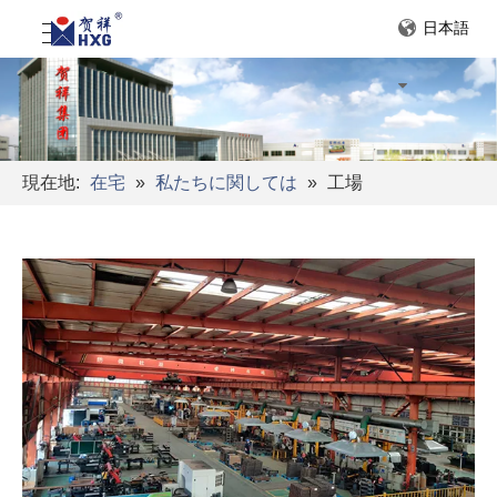
日本語
現在地:
在宅
»
私たちに関しては
»
工場