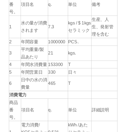
番
項目名
q.
単位
備考
号。
生産、人
水の量が消費
kgs / $ 1kgs
1
7.3
生、発射管
されます
セラミック
理を含む
2
年間容量
1000000
PCS.
平均重量/製
3
21
kgs.
品あたり
4
年間水消費量
153300
T
5
年間営業日
330
日々
日中の水の消
6
465
T
費量
消費電力
商品
番
項目名
q.
単位
詳細説明
号。
電力消費/
kWh /あた