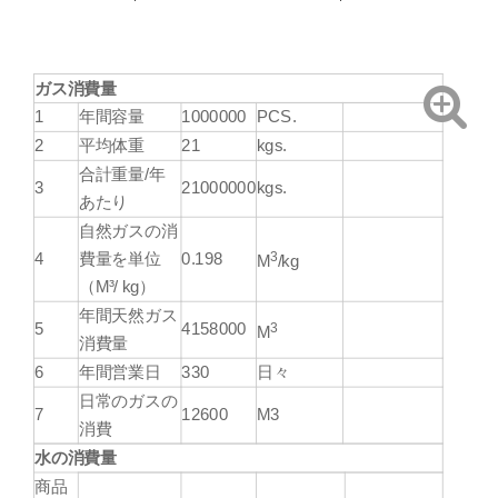
ガス消費量
1
年間容量
1000000
PCS.
2
平均体重
21
kgs.
合計重量/年
3
21000000
kgs.
あたり
自然ガスの消
3
4
費量を単位
0.198
M
/kg
（M³/ kg）
年間天然ガス
3
5
4158000
M
消費量
6
年間営業日
330
日々
日常のガスの
7
12600
M3
消費
水の消費量
商品