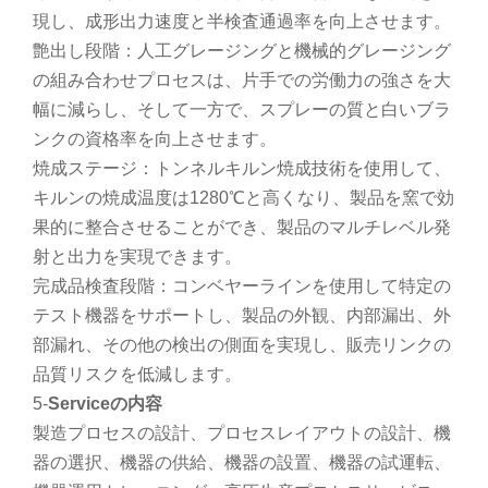
現し、成形出力速度と半検査通過率を向上させます。
艶出し段階：人工グレージングと機械的グレージング
の組み合わせプロセスは、片手での労働力の強さを大
幅に減らし、そして一方で、スプレーの質と白いブラ
ンクの資格率を向上させます。
焼成ステージ：トンネルキルン焼成技術を使用して、
キルンの焼成温度は1280℃と高くなり、製品を窯で効
果的に整合させることができ、製品のマルチレベル発
射と出力を実現できます。
完成品検査段階：コンベヤーラインを使用して特定の
テスト機器をサポートし、製品の外観、内部漏出、外
部漏れ、その他の検出の側面を実現し、販売リンクの
品質リスクを低減します。
5-
S
erviceの内容
製造プロセスの設計、プロセスレイアウトの設計、機
器の選択、機器の供給、機器の設置、機器の試運転、