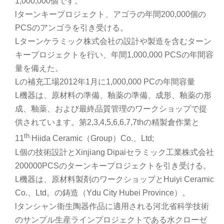
1,000,000個です。
lターンキープロジェクト、アゴラの年間200,000個の
PCSのアンゴラを引き受ける。
Lターンケラミック株式会社の設計や製造を含むターン
キープロジェクトを行い、年間1,000,000 PCSの年間容
量を備えた。
Lの補充工場2012年1月に1,000,000 PCの年間容量
L機器は、原材料の準備、釉薬の準備、成形、釉薬の形
成、釉薬、および最終品質管理のワークショップで提
供されています。第2,3,4,5,6,6,7,7thの精製倉作業と
th.
11
Hiida Ceramic（Group）Co.、Ltd;
L個の技術設計とXinjiang Dipaiセラミック工業株式会社
200000PCSのターンキープロジェクトを引き受ける。
L機器は、原材料製剤のワークショップとHuiyi Ceramic
Co.、Ltd。の鋳造（Ydu City Hubei Province）。
lタンシャン衛生陶器作品に適用される河北省科学技術
のサンプル生産ラインプロジェクトである水クローゼ