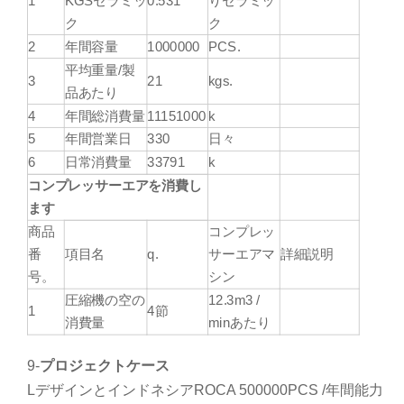
1
KGSセラミッ
0.531
りセラミッ
ク
ク
2
年間容量
1000000
PCS.
平均重量/製
3
21
kgs.
品あたり
4
年間総消費量
11151000
k
5
年間営業日
330
日々
6
日常消費量
33791
k
コンプレッサーエアを消費し
ます
商品
コンプレッ
番
項目名
q.
サーエアマ
詳細説明
号。
シン
圧縮機の空の
12.3m3 /
1
4節
消費量
minあたり
9-
プロジェクトケース
LデザインとインドネシアROCA 500000PCS /年間能力