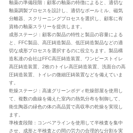
釉薬の準備段階：顧客の釉薬の特徴によると、適切な
釉薬調製プロセスを設計し、適切なボールミル、磁気
分離器、スクリーニングプロセスを選択し、顧客に有
資格の釉薬スラリーを提供します。
成形ステージ：顧客の製品の特性と製品の容量による
と、FFC製品、高圧鋳造製品、低圧鋳造製品などの適
切な成形プロセスを選択するのに役立ちます。製品構
造私達の会社はFFC高圧鋳造装置、ワンピーストイレ
高圧鋳造装置、2枚のトイレ高圧鋳造装置、洗面台の高
圧鋳造装置、トイレの微細圧鋳装置などを備えていま
す。
乾燥ステージ：高速グリーンボディ乾燥部屋を使用し
て、複数の曲線を備えた室内の熱気分布を制御して、
衛生陶器の緑色の体の高品質で高収率の乾燥を実現し
ます。
準検査段階：コンベアラインを使用して半検査を集中
させ、成形と半検査との間の労力の合理的な分割を実