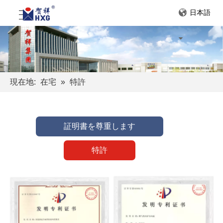
日本語
現在地:
在宅
»
特許
証明書を尊重します
特許